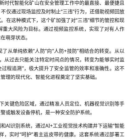
，是新时代智能化矿山在安全管理工作中的最直接、最便捷且
不仅通过现场监控及时制止“三违”行为，还借助视频回放
。在这种模式下，这个矿加强了对“三违”细节的管控和现
解重大风险为目标。通过视频监控系统，实现了对有人作
除在萌芽状态。
了从单纯依赖“人防”向“人防+技防”相结合的转变。从以
监控，从过去只能关注特定时间点的情况，转变为能够实时监
“全过程追溯”，极大提升了安全监管的效率和准确性。这不
业管理的现代化、智能化进程奠定了坚实基础。
于井下关键危险区域，通过精准人员定位、机器视觉识别等手
报警或触发设备停机，是一种安全防护系统。
AI识别系统，通过AI+工业视觉技术构建
井下运输
“智能
一样，实时“呵护”着主运皮带的健康。这套系统通过部署工