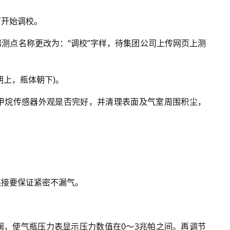
可开始调校。
测点名称更改为：“调校”字样，待集团公司上传网页上测
朝上，瓶体朝下)。
甲烷传感器外观是否完好，并清理表面及气室周围积尘，
连接要保证紧密不漏气。
阀，使气瓶压力表显示压力数值在0～3兆帕之间。再调节