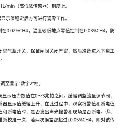
.1L/min（高低浓传感器）刻度上。
器显示值稳定后方可进行调零工作。
.02%CH4，温度较低地点零值控制在0.03%CH4，防
闭空气瓶开关，保证闸阀关闭严密，然后准备进入下道工
出。
至显示“数字2”档。
表显示压力数值在0～3兆帕之间。缓慢调整流量调节阀，
感器显示值缓慢上升，在此过程中，观察报警值和断电值
值和断电值时，是否发出声光报警和现场是否断电。③、
重新校准一次，若两次误差都超过±0.05%CH4，则对该传