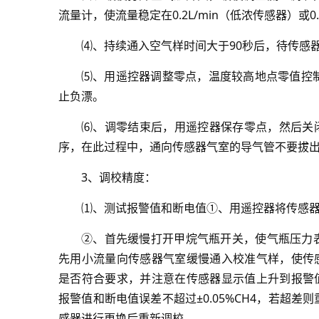
流量计，使流量稳定在0.2L/min（低浓传感器）或0
⑷、持续通入空气样时间大于90秒后，待传感
⑸、用遥控器调整零点，温度较高地点零值控制在0
止负漂。
⑹、调零结束后，用遥控器保存零点，然后关
序，在此过程中，通向传感器气室的导气管不要拔
3、调校精度：
⑴、测试报警值和断电值①、用遥控器将传感器调
②、首先缓慢打开甲烷气瓶开关，使气瓶压力
先用小流量向传感器气室缓慢通入校准气样，使传
是否符合要求，并注意在传感器显示值上升到报警
报警值和断电值误差不超过±0.05%CH4，若超差则
感器进行更换后重新调校。