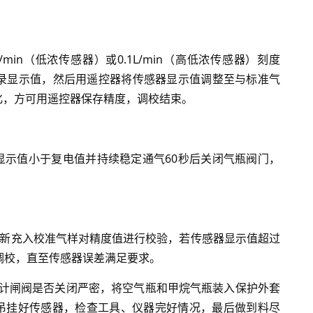
min（低浓传感器）或0.1L/min（高低浓传感器）刻度
记录显示值，然后用遥控器将传感器显示值调整至与标准气
化，方可用遥控器保存精度，调校结束。
显示值小于复电值并持续稳定通气60秒后关闭气瓶阀门，
重新充入校准气样对精度值进行校验，若传感器显示值超过
新调校，直至传感器误差满足要求。
量计闸阀是否关闭严密，将空气瓶和甲烷气瓶装入保护外套
吊挂好传感器，检查工具、仪器完好情况，最后做到料尽