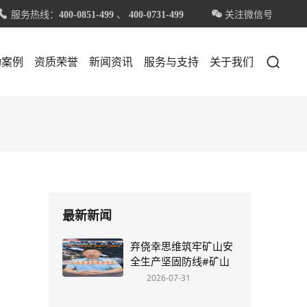
服务热线：
、
关注微信号


400-0851-499
400-0731-499

功案例
资质荣誉
新闻资讯
服务与支持
关于我们
最新新闻
弃侥幸思维筑牢矿山安
全生产坚固防线#矿山
安全#明创慧远#丁明宏
2026-07-31