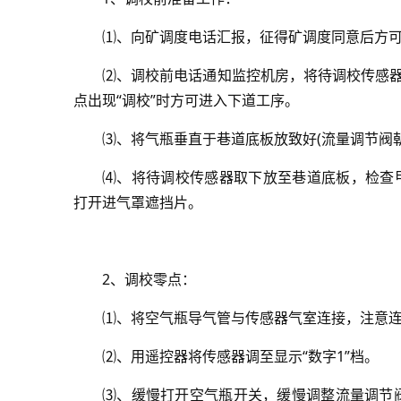
⑴、向矿调度电话汇报，征得矿调度同意后方
⑵、调校前电话通知监控机房，将待调校传感器
点出现“调校”时方可进入下道工序。
⑶、将气瓶垂直于巷道底板放致好(流量调节阀
⑷、将待调校传感器取下放至巷道底板，检查
打开进气罩遮挡片。
2、调校零点：
⑴、将空气瓶导气管与传感器气室连接，注意
⑵、用遥控器将传感器调至显示“数字1”档。
⑶、缓慢打开空气瓶开关，缓慢调整流量调节