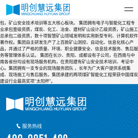
明创慧远集团始创于2005年，是一家专注智慧矿山建设的高新技术企业
集团。集团业务覆盖矿山安全避险各大系统建设，矿山自动化、信息化、
智能化建设，矿山洗选耐磨材料、浮选剂研发销售，矿山设计与施工总承
包，矿山安全技术培训等五大核心板块。 集团拥有电子与智能化工程专
业承包壹级资质，煤炭、化工、冶金、建材矿山设计乙级资质，矿山施工
总承包二级资质，数十项智慧矿山领域发明和实用新型专利、计算机软件
著作权。集团自主研发生产了上百款矿山测控、自动化、信息化核心产
品，并通过了严格的质量、环境、职业健康安全、信息技术服务、售后服
务等管理体系认证。 集团在长沙、贵阳、成都设有子公司，在西南与中
南各省份均设有现场服务机构，在贵阳建有矿山安全技术培训、考证中
心。集团拥有一支专业的现场服务团队 ，长年为广大客户提供系统集
成、现场施工与售后服务。集团承建的两项煤矿智能化工程荣获中国煤炭
建设行业最高奖项"太阳杯”。
服务热线
