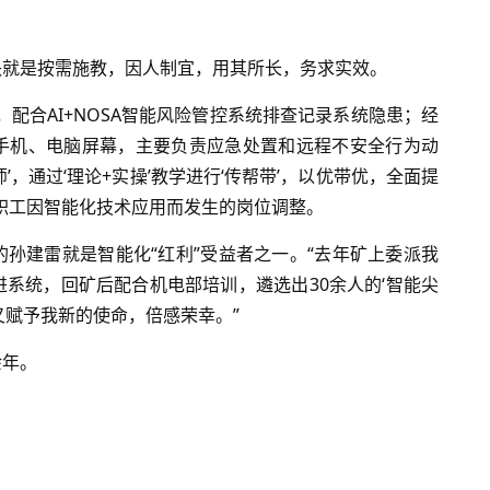
诀就是按需施教，因人制宜，用其所长，务求实效。
配合AI+NOSA智能风险管控系统排查记录系统隐患；经
手机、电脑屏幕，主要负责应急处置和远程不安全行为动
，通过‘理论+实操’教学进行‘传帮带’，以优带优，全面提
职工因智能化技术应用而发生的岗位调整。
孙建雷就是智能化“红利”受益者之一。“去年矿上委派我
系统，回矿后配合机电部培训，遴选出30余人的‘智能尖
又赋予我新的使命，倍感荣幸。”
余年。