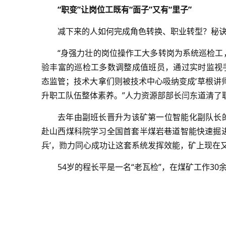
“职变”让岗位工既有“面子”又有“里子”
减下来的人如何完成角色转换、职业转型？秘
“身强力壮的岗位操作工大多转岗为系统巡检工，
验丰富的巡检工多数调整成值班员，通过实时监视
态监管；技术大拿们则被技术中心吸纳变成‘草根讲师’
升职工队伍整体素养。”人力资源部部长闫东道清了
去年由副班长晋升为该矿第一位智能化副队长的
赴山西煤科院学习全国首套半煤岩巷道智能快速掘进
兵’，勠力同心成功让这套系统发挥效能，矿上现在
54岁的程长平是一名“老瓦检”，在煤矿工作30