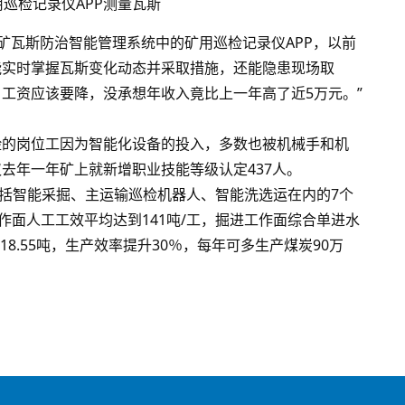
用巡检记录仪APP测量瓦斯
煤矿瓦斯防治智能管理系统中的矿用巡检记录仪APP，以前
能实时掌握瓦斯变化动态并采取措施，还能隐患现场取
工资应该要降，没承想年收入竟比上一年高了近5万元。”
险的岗位工因为智能化设备的投入，多数也被机械手和机
去年一年矿上就新增职业技能等级认定437人。
包括智能采掘、主运输巡检机器人、智能洗选运在内的7个
作面人工工效平均达到141吨/工，掘进工作面综合单进水
至18.55吨，生产效率提升30％，每年可多生产煤炭90万