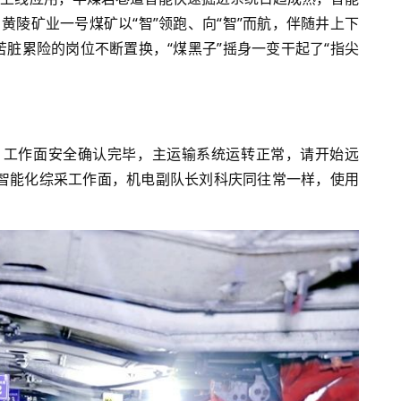
黄陵矿业一号煤矿以“智”领跑、向“智”而航，伴随井上下
脏累险的岗位不断置换，“煤黑子”摇身一变干起了“指尖
，工作面安全确认完毕，主运输系统运转正常，请开始远
明地质”智能化综采工作面，机电副队长刘科庆同往常一样，使用