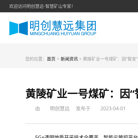
欢迎访问明创慧远-智慧矿山专家！
您的位置：
首页
>
新闻资讯
> 黄陵矿业一号煤矿：因“智变”实现华丽“职
黄陵矿业一号煤矿：因“
由
明创慧远
发布于
2023-04-01
5G+透明地质开采技术全覆盖，智能云管控平