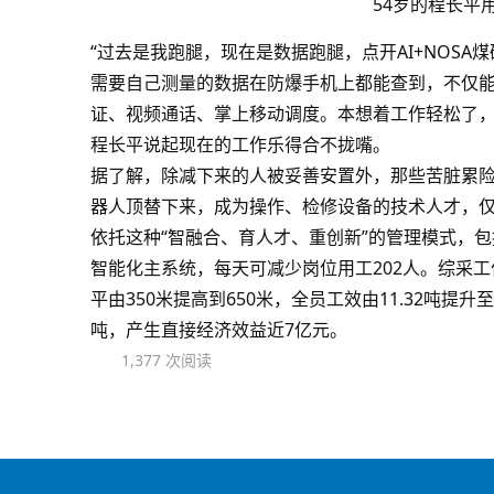
54岁的程长平
“过去是我跑腿，现在是数据跑腿，点开AI+NOSA
需要自己测量的数据在防爆手机上都能查到，不仅
证、视频通话、掌上移动调度。本想着工作轻松了，
程长平说起现在的工作乐得合不拢嘴。
据了解，除减下来的人被妥善安置外，那些苦脏累
器人顶替下来，成为操作、检修设备的技术人才，仅
依托这种“智融合、育人才、重创新”的管理模式，
智能化主系统，每天可减少岗位用工202人。综采工
平由350米提高到650米，全员工效由11.32吨提升
吨，产生直接经济效益近7亿元。
1,377 次阅读