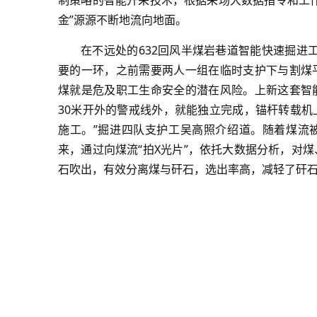
制策略的智能开采技术，根据采场大数据指令和工
金”源源不断地流向地面。
在不远处的632回风半煤岩巷道智能快速掘进
要的一环，之前需要两人一组在临时支护下与割煤
煤就是危及职工生命安全的潜在风险。上新这套智
30米开外的警戒线外，就能独立完成，锚杆转载
施工。”掘进四队支护工吴高照介绍道。随着煤流
来，通过向煤流“拍X光片”，依托大数据分析，对
石吹出，有效分离煤与矸石，选出率高，减轻了矸