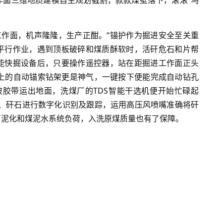
作面三维地质建模自主规划截割，款款煤壁落下，滚滚“乌
工作面，机声隆隆，生产正酣。“锚护作为掘进安全至关重
平行作业，遇到顶板破碎和煤质酥软时，活矸危石和片帮
能快掘设备后，只要操作遥控器，站在距掘进工作面正头
机上的自动锚索钻架更是神气，一键按下便能完成自动钻孔
被胶带运出地面，洗煤厂的TDS智能干选机便开始忙碌起
煤、矸石进行数字化识别及跟踪，运用高压风喷嘴准确将矸
石泥化和煤泥水系统负荷，入洗原煤质量也有了保障。