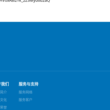
s/HV0xA8l2Yk_2Z5Myu6d2aQ
于我们
服务与支持
简介
服务网络
文化
服务客户
荣誉