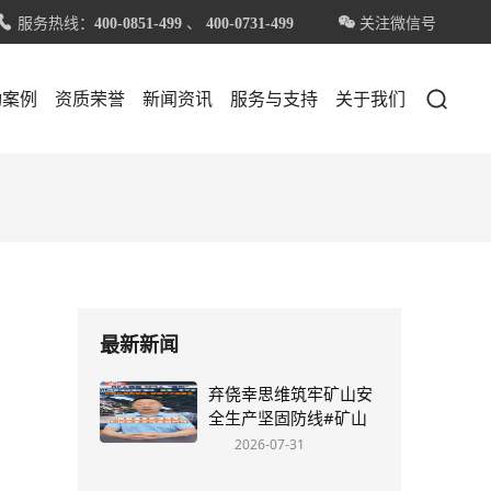
服务热线：
、
关注微信号


400-0851-499
400-0731-499

功案例
资质荣誉
新闻资讯
服务与支持
关于我们
最新新闻
弃侥幸思维筑牢矿山安
全生产坚固防线#矿山
安全#明创慧远#丁明宏
2026-07-31