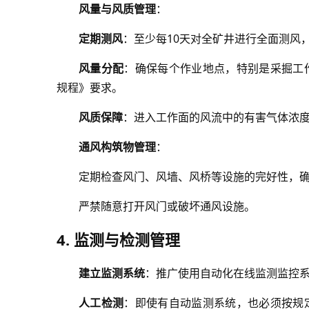
风量与风质管理
：
定期测风
：至少每10天对全矿井进行全面测风
风量分配
：确保每个作业地点，特别是采掘工
规程》要求。
风质保障
：进入工作面的风流中的有害气体浓
通风构筑物管理
：
定期检查风门、风墙、风桥等设施的完好性，
严禁随意打开风门或破坏通风设施。
4. 监测与检测管理
建立监测系统
：推广使用自动化在线监测监控系
人工检测
：即使有自动监测系统，也必须按规