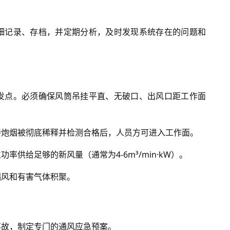
细记录、存档，并定期分析，及时发现系统存在的问题和
发点。必须确保风筒吊挂平直、无破口、出风口距工作面
待炮烟被彻底稀释并检测合格后，人员方可进入工作面。
率供给足够的新风量（通常为4-6m³/min·kW）。
漏风和有害气体积聚。
事故，制定专门的通风应急预案。