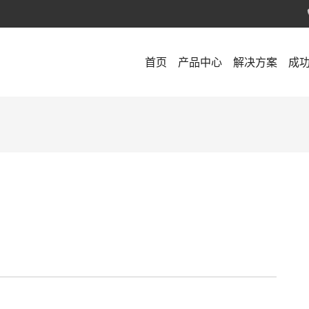
首页
产品中心
解决方案
成