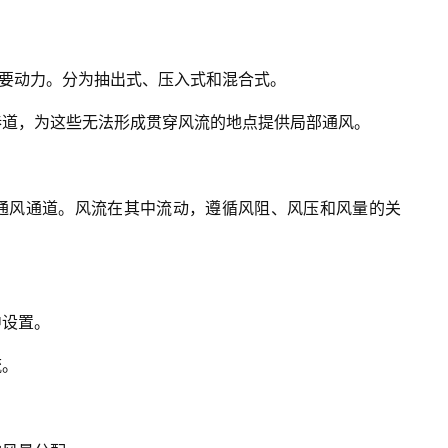
主要动力。分为抽出式、压入式和混合式。
巷道，为这些无法形成贯穿风流的地点提供局部通风。
通风通道。风流在其中流动，遵循风阻、风压和风量的关
中设置。
流。