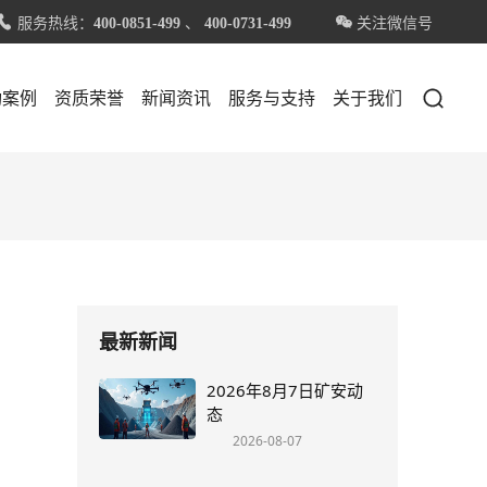
服务热线：
、
关注微信号


400-0851-499
400-0731-499

功案例
资质荣誉
新闻资讯
服务与支持
关于我们
最新新闻
2026年8月7日矿安动
态
2026-08-07