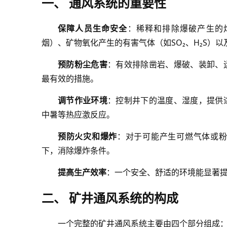
一、 通风系统的重要性
保障人员生命安全
：稀释和排除爆破产生的炮
烟）、矿物氧化产生的有害气体（如SO₂、H₂S）
预防粉尘危害
：有效排除凿岩、爆破、装卸、
最有效的措施。
调节作业环境
：控制井下的温度、湿度，提供
中暑等热应激反应。
预防火灾和爆炸
：对于可能产生可燃气体或
下，消除爆炸条件。
提高生产效率
：一个安全、舒适的环境能显著
二、 矿井通风系统的构成
一个完整的矿井通风系统主要由四个部分组成