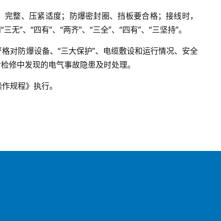
全、完整、压紧适度；防爆密封圈、挡板要合格；接线时，
”、“四有”、“两齐”、“三全”、“四有”、“三坚持”。
严格对防爆设备、“三大保护”、电缆敷设和运行情况、安全
对检修中发现的电气事故隐患及时处理。
操作规程》执行。