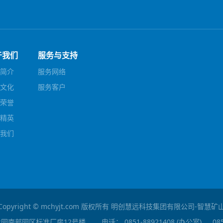
于我们
服务与支持
简介
服务网络
文化
服务客户
荣誉
精英
我们
Copyright © mchyjt.com 版权所有 明创慧远科技集团有限公司-智慧
业园南部园区标准厂房12号楼
电话：
0851-88921408 (办公室) 、 