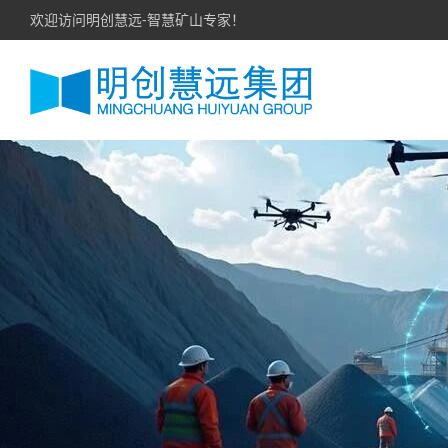
作者：
明创慧远
欢迎访问明创慧远-智慧矿山专家！
2026年8月7日矿安动态